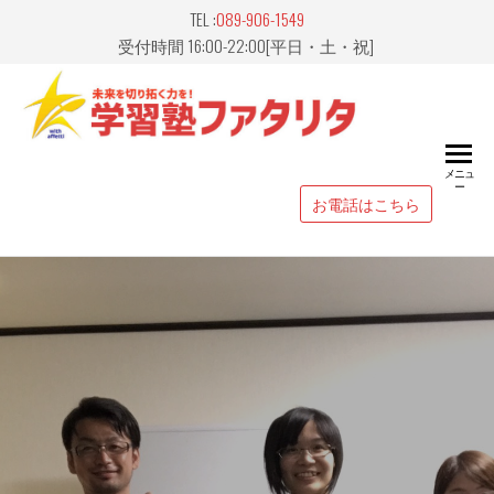
Skip
TEL :
089-906-1549
to
受付時間 16:00-22:00[平日・土・祝]
the
content
愛媛県
山市｜
メニュ
ー
習塾
お電話はこちら
FATALIT
ァタリ