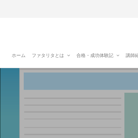
県松
｜学
ホーム
ファタリタとは
合格・成功体験記
講師
ITA(フ
リタ)