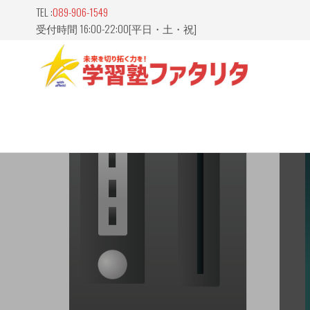
Skip
TEL :
089-906-1549
to
受付時間 16:00-22:00[平日・土・祝]
the
content
愛媛
山市
習塾
FATAL
ァタ