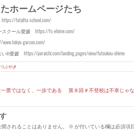
ったホームページたち
/fatalita-school.com/
愛媛 https://fs-ehime.com/
ww.tokyo-garcon.com/
tps://peraichi.com/landing_pages/view/futoukou-ehime
つぶやき
は一票ではなく、一歩である
第８回＃不登校は不幸じゃな
す
公開されることはありません。
※
が付いている欄は必須項