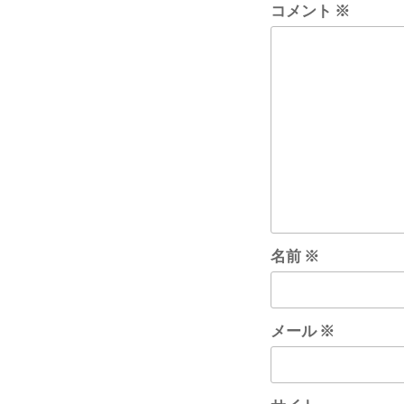
コメント
※
シ
ョ
ン
名前
※
メール
※