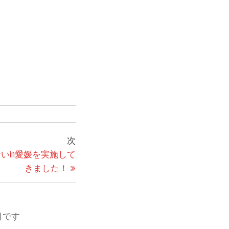
次
次
の
いin愛媛を実施して
投
きました！
稿
目です