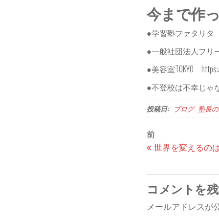
今まで作
●学習塾ファタリタ https:/
●一般社団法人フリースクール
●美容室TOKYO https://w
●不登校は不幸じゃないin愛媛 ht
投稿日:
ブログ
塾長の
投
過
前
稿
去
世界を変えるの
の
ナ
投
ビ
コメントを残
稿
ゲ
メールアドレスが
ー