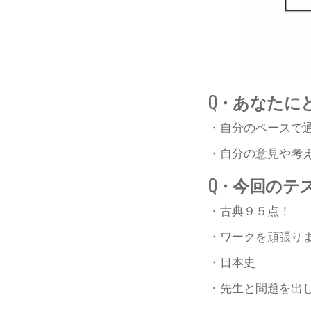
Q・あなたに
・自分のペースで
・自分の意見や考
Q・今回のテ
・古典９５点！
・ワークを頑張り
・日本史
・先生と問題を出