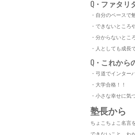
Q・ファタリ
・自分のペースで
・できないところ
・分からないとこ
・人としても成長
Q・これから
・弓道でインター
・大学合格！！
・小さな幸せに気
塾長から
ちょこちょこ名言
できないこと、わ