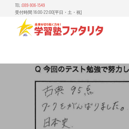
Skip
TEL :
089-906-1549
to
受付時間 16:00-22:00[平日・土・祝]
the
content
愛媛
山市
習塾
FATAL
ァタ