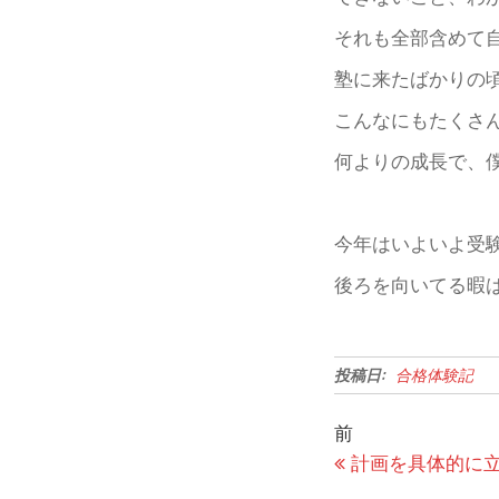
それも全部含めて
塾に来たばかりの
こんなにもたくさ
何よりの成長で、
今年はいよいよ受
後ろを向いてる暇
投稿日:
合格体験記
投
過
前
稿
去
計画を具体的に
の