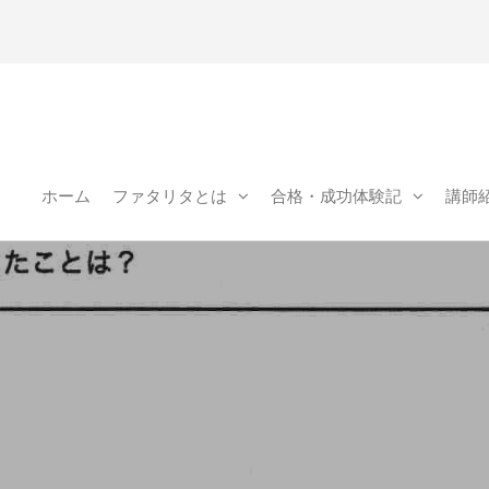
県松
｜学
ホーム
ファタリタとは
合格・成功体験記
講師
ITA(フ
リタ)