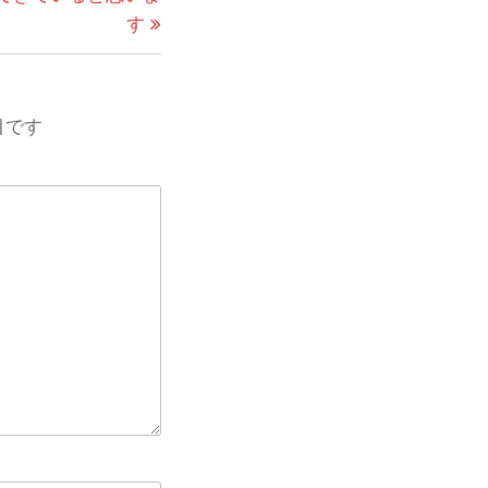
稿
す
目です