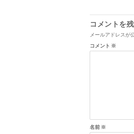
ナ
投
ビ
稿
ゲ
コメントを残
ー
メールアドレスが
シ
コメント
※
ョ
ン
名前
※