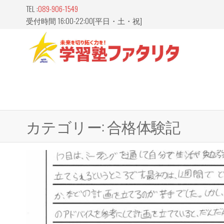
Skip
TEL :
089-906-1549
to
受付時間 16:00-22:00[平日・土・祝]
the
content
愛媛
山市
習塾
FATAL
カテゴリー:
合格体験記
ァタ