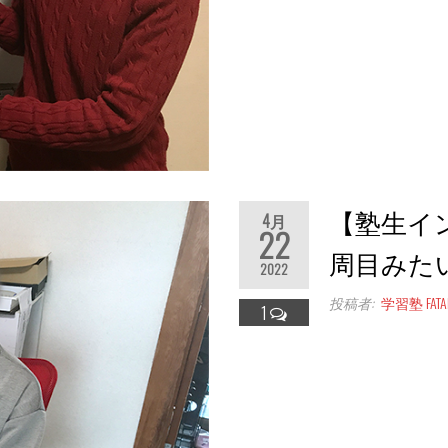
【塾生イ
4月
22
周目みたい
2022
投稿者:
学習塾 FATAL
1