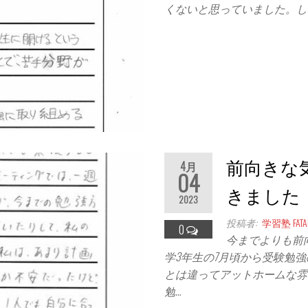
くないと思っていました。し
前向きな
4月
04
きました
2023
投稿者:
学習塾 FATAL
0
今までよりも前
学3年生の7月頃から受験勉
とは違ってアットホームな雰
勉…