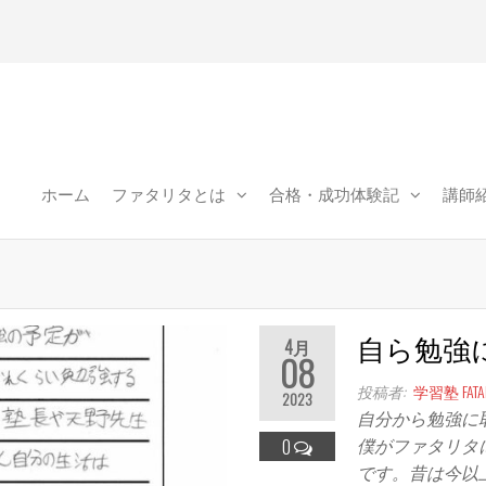
県松
｜学
ホーム
ファタリタとは
合格・成功体験記
講師
ITA(フ
リタ)
自ら勉強
4月
08
投稿者:
学習塾 FATAL
2023
自分から勉強に
僕がファタリタ
0
です。昔は今以