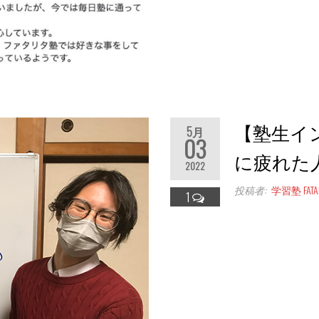
【塾生イ
5月
03
に疲れた人
2022
投稿者:
学習塾 FATAL
1