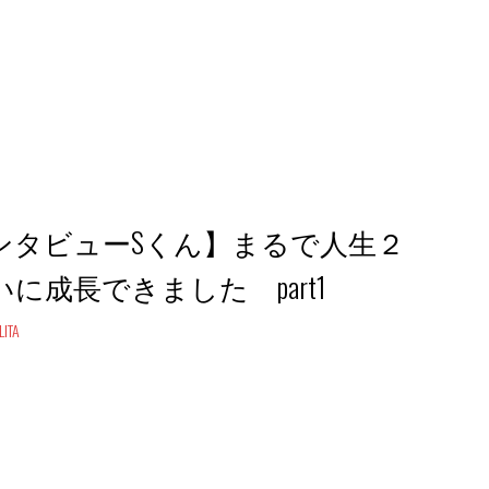
ンタビューSくん】まるで人生２
に成長できました part1
ITA