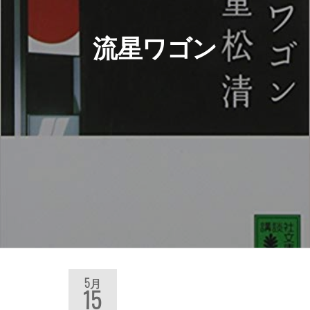
流星ワゴン
5月
15