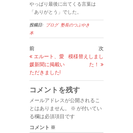
やっぱり最後に出てくる言葉は
「ありがとう」でした。
投稿日:
ブログ
塾長のつぶやき
本
投
過
次
前
次
稿
去
の
エルート、愛
模様替えしまし
の
投
媛新聞に掲載い
た！
ナ
投
稿
ただきました!
ビ
稿
ゲ
コメントを残す
ー
メールアドレスが公開されるこ
シ
とはありません。
※
が付いてい
ョ
る欄は必須項目です
ン
コメント
※