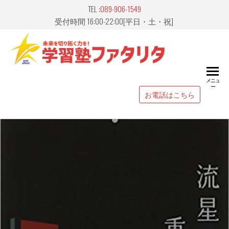
Skip
TEL :
089-906-1549
to
受付時間 16:00-22:00[平日・土・祝]
the
content
愛媛県
山市｜
メニュ
ー
習塾
お電話はこちら
FATALIT
ァタリ