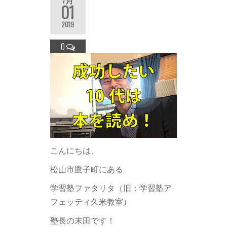
7月
01
2019
0
こんにちは、
松山市鷹子町にある
学習塾ファタリタ（旧：学習塾ア
フェッティ久米教室）
塾長の末田です！