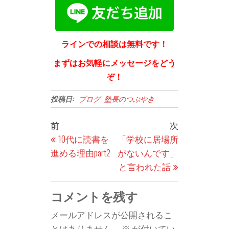
ラインでの相談は無料です！
まずはお気軽にメッセージをどう
ぞ！
投稿日:
ブログ
塾長のつぶやき
投
過
次
前
次
稿
去
の
10代に読書を
「学校に居場所
の
投
進める理由part2
がないんです」
ナ
投
稿
と言われた話
ビ
稿
ゲ
コメントを残す
ー
メールアドレスが公開されるこ
シ
とはありません。
※
が付いてい