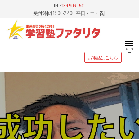
Skip
TEL :
089-906-1549
to
受付時間 16:00-22:00[平日・土・祝]
the
content
愛媛県
山市｜
メニュ
ー
習塾
お電話はこちら
FATALIT
ァタリ