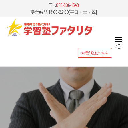
Skip
TEL :
089-906-1549
to
受付時間 16:00-22:00[平日・土・祝]
the
content
愛媛県
山市｜
メニュ
ー
習塾
お電話はこちら
FATALIT
ァタリ