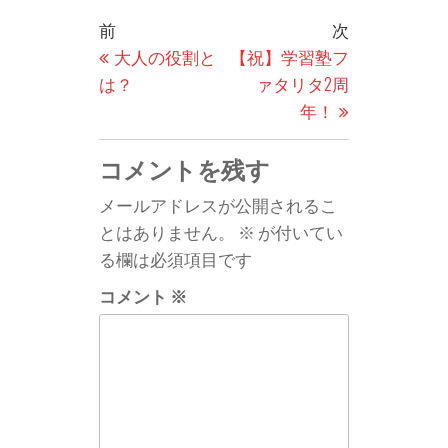
投
過
次
前
次
稿
去
の
大人の役割と
【祝】学習塾フ
の
投
は？
ァタリタ2周
ナ
投
稿
年！
ビ
稿
ゲ
コメントを残す
ー
メールアドレスが公開されるこ
シ
とはありません。
※
が付いてい
ョ
る欄は必須項目です
ン
コメント
※