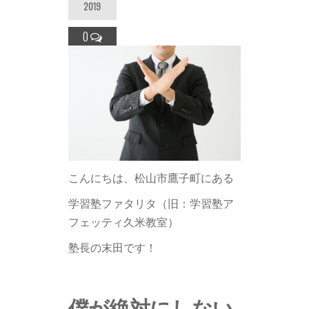
2019
0
こんにちは、松山市鷹子町にある
学習塾ファタリタ（旧：学習塾ア
フェッティ久米教室）
塾長の末田です！
僕が絶対にしない