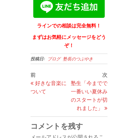
ラインでの相談は完全無料！
まずはお気軽にメッセージをどう
ぞ！
投稿日:
ブログ
塾長のつぶやき
投
過
次
前
次
稿
去
の
好きな音楽に
塾生「今までで
の
投
ついて
一番いい夏休み
ナ
投
稿
のスタートが切
ビ
稿
れました」
ゲ
ー
コメントを残す
シ
メールアドレスが公開されるこ