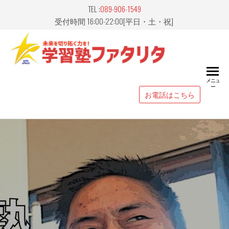
Skip
TEL :
089-906-1549
to
受付時間 16:00-22:00[平日・土・祝]
the
content
愛媛県
山市｜
メニュ
ー
習塾
お電話はこちら
FATALIT
ァタリ