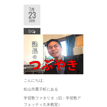
7月
23
2019
0
こんにちは、
松山市鷹子町にある
学習塾ファタリタ（旧：学習塾ア
フェッティ久米教室）