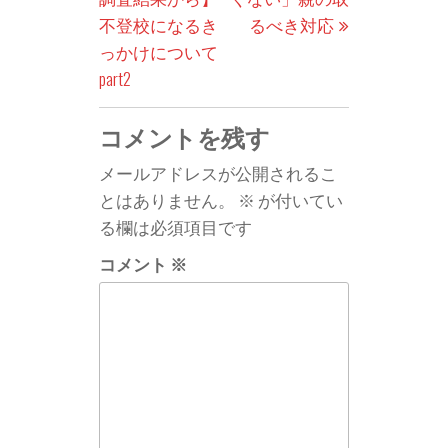
ナ
投
稿
不登校になるき
るべき対応
ビ
稿
っかけについて
ゲ
part2
ー
コメントを残す
シ
ョ
メールアドレスが公開されるこ
ン
とはありません。
※
が付いてい
る欄は必須項目です
コメント
※