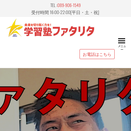
Skip
TEL :
089-906-1549
to
受付時間 16:00-22:00[平日・土・祝]
the
content
愛媛県
山市｜
メニュ
ー
習塾
お電話はこちら
FATALIT
ァタリ