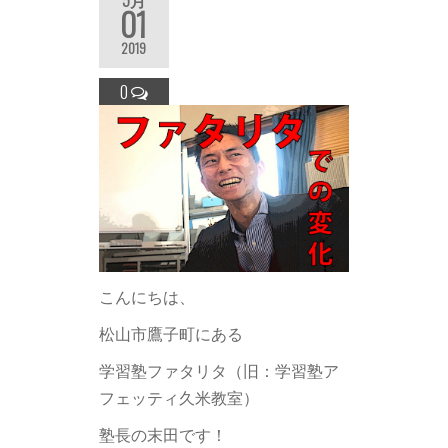
5月
01
2019
0
こんにちは、
松山市鷹子町にある
学習塾ファタリタ（旧：学習塾ア
フェッティ久米教室）
塾長の末田です！