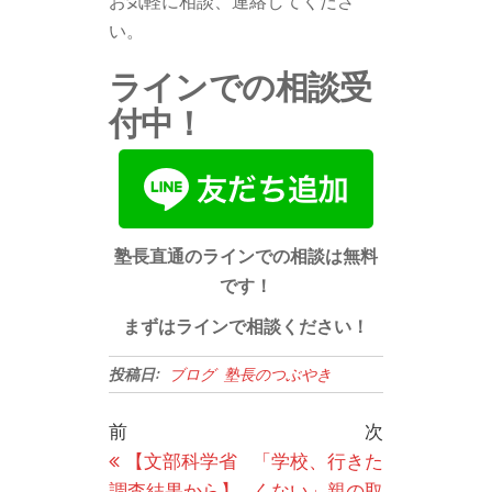
お気軽に相談、連絡してくださ
い。
ラインでの相談受
付中！
塾長直通のラインでの相談は無料
です！
まずはラインで相談ください！
投稿日:
ブログ
塾長のつぶやき
投
過
次
前
次
稿
去
の
【文部科学省
「学校、行きた
の
投
調査結果から】
くない」親の取