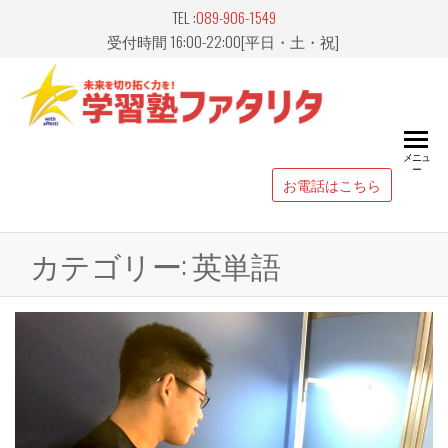
Skip
TEL :
089-906-1549
to
受付時間 16:00-22:00[平日・土・祝]
the
content
愛媛県
山市｜
メニュ
ー
習塾
お電話はこちら
FATALIT
ァタリ
カテゴリー:
英単語