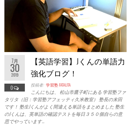
【英語学習】Jくんの単語力
7月
30
強化ブログ！
2019
投稿者:
学習塾 FATALITA
0
こんにちは、 松山市鷹子町にある 学習塾ファ
タリタ（旧：学習塾アフェッティ久米教室） 塾長の末田
です！ 塾生Jくんがよく間違える単語をまとめました 塾生
のJくんは、英単語の確認テストを毎日３５０個自らの意
思でやっています…